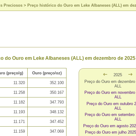
is Preciosos
>
Preço histórico do Ouro em Leke Albaneses (ALL) em de
ico do Ouro em Leke Albaneses (ALL) em dezembro de 2025
ro (preço/g)
Ouro (preço/oz)
2025
Preço do Ouro em dezembro
11.320
352.100
ALL
11.258
350.167
Preço do Ouro em novembro
ALL
11.182
347.793
Preço do Ouro em outubro 
ALL
11.193
348.132
Preço do Ouro em setembro
ALL
11.171
347.452
Preço do Ouro em agosto 20
11.159
347.069
Preço do Ouro em julho 202