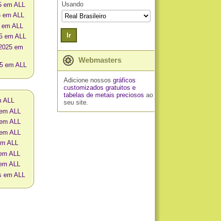
Usando
5 em ALL
5 em ALL
5 em ALL
Ir
25 em ALL
 2025 em
Webmasters
25 em ALL
Adicione nossos
gráficos
customizados gratuitos
e
tabelas de metais preciosos
ao
m ALL
seu site.
 em ALL
 em ALL
 em ALL
em ALL
 em ALL
 em ALL
os em ALL