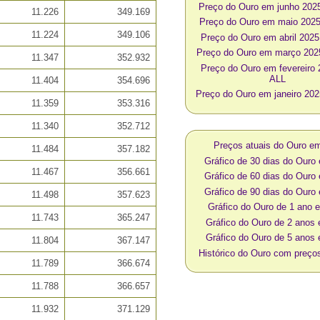
Preço do Ouro em junho 202
11.226
349.169
Preço do Ouro em maio 202
11.224
349.106
Preço do Ouro em abril 202
Preço do Ouro em março 20
11.347
352.932
Preço do Ouro em fevereiro
ALL
11.404
354.696
Preço do Ouro em janeiro 20
11.359
353.316
11.340
352.712
Preços atuais do Ouro e
11.484
357.182
Gráfico de 30 dias do Ouro
11.467
356.661
Gráfico de 60 dias do Ouro
Gráfico de 90 dias do Ouro
11.498
357.623
Gráfico do Ouro de 1 ano 
11.743
365.247
Gráfico do Ouro de 2 anos
Gráfico do Ouro de 5 anos
11.804
367.147
Histórico do Ouro com preç
11.789
366.674
11.788
366.657
11.932
371.129