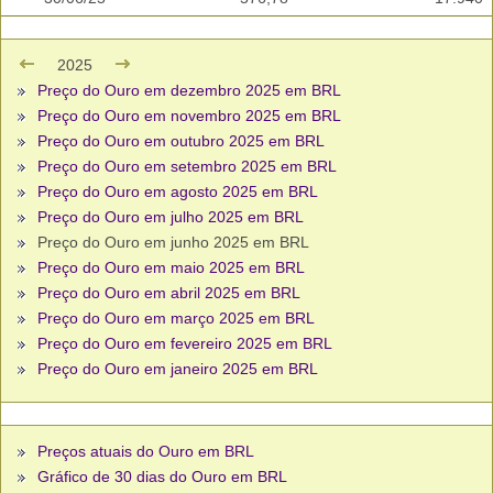
2025
Preço do Ouro em dezembro 2025 em BRL
Preço do Ouro em novembro 2025 em BRL
Preço do Ouro em outubro 2025 em BRL
Preço do Ouro em setembro 2025 em BRL
Preço do Ouro em agosto 2025 em BRL
Preço do Ouro em julho 2025 em BRL
Preço do Ouro em junho 2025 em BRL
Preço do Ouro em maio 2025 em BRL
Preço do Ouro em abril 2025 em BRL
Preço do Ouro em março 2025 em BRL
Preço do Ouro em fevereiro 2025 em BRL
Preço do Ouro em janeiro 2025 em BRL
Preços atuais do Ouro em BRL
Gráfico de 30 dias do Ouro em BRL