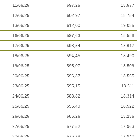
11/06/25
597,25
18.577
12/06/25
602,97
18.754
13/06/25
612,00
19.035
16/06/25
597,63
18.588
17/06/25
598,54
18.617
18/06/25
594,45
18.490
19/06/25
595,07
18.509
20/06/25
596,87
18.565
23/06/25
595,15
18.511
24/06/25
588,82
18.314
25/06/25
595,49
18.522
26/06/25
586,26
18.235
27/06/25
577,52
17.963
30/06/25
576,78
17.940