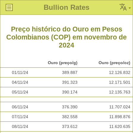
Bullion Rates
Preço histórico do Ouro em Pesos
Colombianos (COP) em novembro de
2024
Ouro (preço/g)
Ouro (preço/oz)
01/11/24
389.887
12.126.832
04/11/24
391.323
12.171.501
05/11/24
390.174
12.135.763
06/11/24
376.390
11.707.024
07/11/24
382.558
11.898.876
08/11/24
373.612
11.620.635