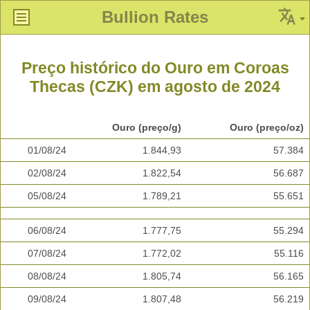
Bullion Rates
Preço histórico do Ouro em Coroas
Thecas (CZK) em agosto de 2024
Ouro (preço/g)
Ouro (preço/oz)
01/08/24
1.844,93
57.384
02/08/24
1.822,54
56.687
05/08/24
1.789,21
55.651
06/08/24
1.777,75
55.294
07/08/24
1.772,02
55.116
08/08/24
1.805,74
56.165
09/08/24
1.807,48
56.219