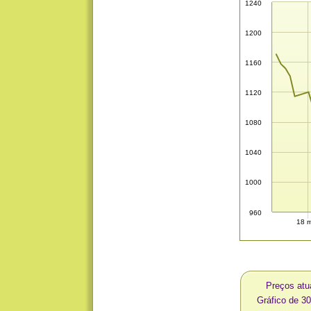
1240
1200
1160
1120
1080
1040
1000
960
18 m
Preços at
Gráfico de 3