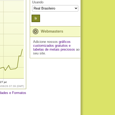
Usando
Ir
Webmasters
Adicione nossos
gráficos
customizados gratuitos
e
tabelas de metais preciosos
ao
seu site.
27 jul.
9/08/26 07:39 (GMT)
dades e Formatos