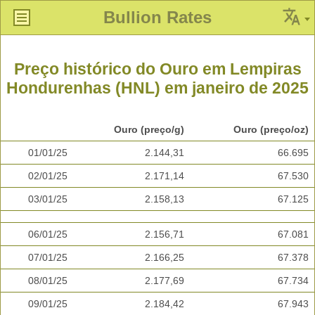
Bullion Rates
Preço histórico do Ouro em Lempiras
Hondurenhas (HNL) em janeiro de 2025
Ouro (preço/g)
Ouro (preço/oz)
01/01/25
2.144,31
66.695
02/01/25
2.171,14
67.530
03/01/25
2.158,13
67.125
06/01/25
2.156,71
67.081
07/01/25
2.166,25
67.378
08/01/25
2.177,69
67.734
09/01/25
2.184,42
67.943