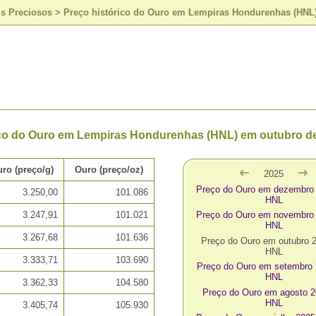
is Preciosos
>
Preço histórico do Ouro em Lempiras Hondurenhas (HNL
ico do Ouro em Lempiras Hondurenhas (HNL) em outubro d
ro (preço/g)
Ouro (preço/oz)
2025
Preço do Ouro em dezembro
3.250,00
101.086
HNL
3.247,91
101.021
Preço do Ouro em novembro
HNL
3.267,68
101.636
Preço do Ouro em outubro 
HNL
3.333,71
103.690
Preço do Ouro em setembro
HNL
3.362,33
104.580
Preço do Ouro em agosto 
HNL
3.405,74
105.930