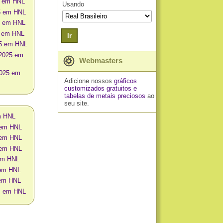
5 em HNL
Usando
5 em HNL
5 em HNL
5 em HNL
Ir
25 em HNL
 2025 em
Webmasters
2025 em
Adicione nossos
gráficos
customizados gratuitos
e
tabelas de metais preciosos
ao
seu site.
m HNL
 em HNL
 em HNL
 em HNL
 em HNL
 em HNL
 em HNL
os em HNL