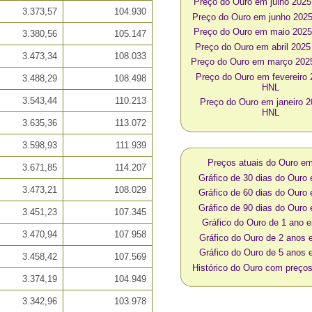
Preço do Ouro em julho 202
3.373,57
104.930
Preço do Ouro em junho 202
Preço do Ouro em maio 202
3.380,56
105.147
Preço do Ouro em abril 202
3.473,34
108.033
Preço do Ouro em março 20
Preço do Ouro em fevereiro
3.488,29
108.498
HNL
3.543,44
110.213
Preço do Ouro em janeiro 
HNL
3.635,36
113.072
3.598,93
111.939
Preços atuais do Ouro e
3.671,85
114.207
Gráfico de 30 dias do Ouro
3.473,21
108.029
Gráfico de 60 dias do Ouro
Gráfico de 90 dias do Ouro
3.451,23
107.345
Gráfico do Ouro de 1 ano
3.470,94
107.958
Gráfico do Ouro de 2 anos
Gráfico do Ouro de 5 anos
3.458,42
107.569
Histórico do Ouro com preç
3.374,19
104.949
3.342,96
103.978