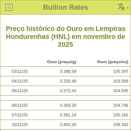
Bullion Rates
Preço histórico do Ouro em Lempiras
Hondurenhas (HNL) em novembro de
2025
Ouro (preço/g)
Ouro (preço/oz)
03/11/25
3.388,59
105.397
04/11/25
3.330,48
103.589
05/11/25
3.372,44
104.895
06/11/25
3.369,28
104.796
07/11/25
3.381,14
105.165
10/11/25
3.483,30
108.343