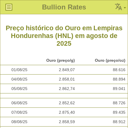
Bullion Rates
Preço histórico do Ouro em Lempiras
Hondurenhas (HNL) em agosto de
2025
Ouro (preço/g)
Ouro (preço/oz)
01/08/25
2.849,07
88.616
04/08/25
2.858,01
88.894
05/08/25
2.862,74
89.041
06/08/25
2.852,62
88.726
07/08/25
2.875,40
89.435
08/08/25
2.858,59
88.912