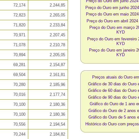
Preço do Ouro em julho 202
72,174
2.244,85
Preço do Ouro em junho 20
Preço do Ouro em maio 202
72,823
2.265,05
Preço do Ouro em abril 202
71,820
2.233,84
Preço do Ouro em março 
KYD
70,971
2.207,45
Preço do Ouro em fevereiro
KYD
71,078
2.210,78
Preço do Ouro em janeiro 
70,894
2.205,05
KYD
69,281
2.154,87
69,504
2.161,81
Preços atuais do Ouro e
Gráfico de 30 dias do Our
70,280
2.185,96
Gráfico de 60 dias do Our
70,016
2.177,74
Gráfico de 90 dias do Our
Gráfico do Ouro de 1 ano
70,100
2.180,36
Gráfico do Ouro de 2 anos
70,100
2.180,36
Gráfico do Ouro de 5 anos
Histórico do Ouro com preç
70,556
2.194,54
70,244
2.184,82