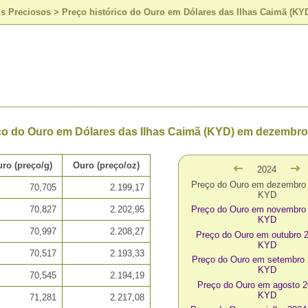
is Preciosos
>
Preço histórico do Ouro em Dólares das Ilhas Caimã (K
ico do Ouro em Dólares das Ilhas Caimã (KYD) em dezembro
ro (preço/g)
Ouro (preço/oz)
2024
Preço do Ouro em dezembro
70,705
2.199,17
KYD
70,827
2.202,95
Preço do Ouro em novembro
KYD
70,997
2.208,27
Preço do Ouro em outubro 
KYD
70,517
2.193,33
Preço do Ouro em setembro
KYD
70,545
2.194,19
Preço do Ouro em agosto 
KYD
71,281
2.217,08