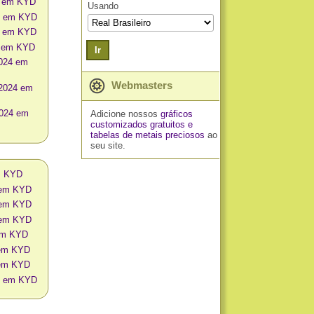
4 em KYD
Usando
24 em KYD
4 em KYD
4 em KYD
Ir
2024 em
Webmasters
 2024 em
2024 em
Adicione nossos
gráficos
customizados gratuitos
e
tabelas de metais preciosos
ao
seu site.
m KYD
o em KYD
o em KYD
o em KYD
 em KYD
 em KYD
 em KYD
os em KYD