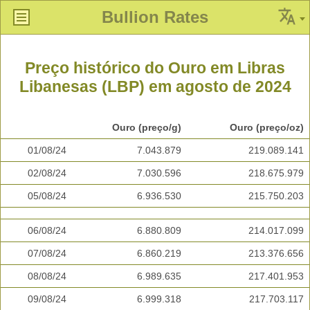
Bullion Rates
Preço histórico do Ouro em Libras
Libanesas (LBP) em agosto de 2024
Ouro (preço/g)
Ouro (preço/oz)
01/08/24
7.043.879
219.089.141
02/08/24
7.030.596
218.675.979
05/08/24
6.936.530
215.750.203
06/08/24
6.880.809
214.017.099
07/08/24
6.860.219
213.376.656
08/08/24
6.989.635
217.401.953
09/08/24
6.999.318
217.703.117