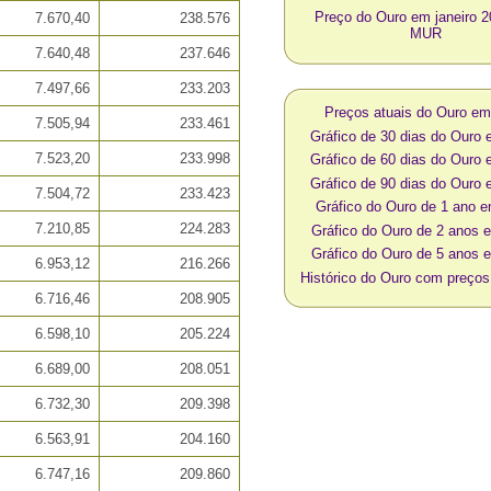
Preço do Ouro em janeiro 
7.670,40
238.576
MUR
7.640,48
237.646
7.497,66
233.203
Preços atuais do Ouro e
7.505,94
233.461
Gráfico de 30 dias do Our
7.523,20
233.998
Gráfico de 60 dias do Our
Gráfico de 90 dias do Our
7.504,72
233.423
Gráfico do Ouro de 1 ano
7.210,85
224.283
Gráfico do Ouro de 2 anos
Gráfico do Ouro de 5 anos
6.953,12
216.266
Histórico do Ouro com preç
6.716,46
208.905
6.598,10
205.224
6.689,00
208.051
6.732,30
209.398
6.563,91
204.160
6.747,16
209.860