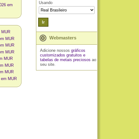
Usando
2026 em
Ir
m MUR
Webmasters
o em MUR
o em MUR
Adicione nossos
gráficos
o em MUR
customizados gratuitos
e
 em MUR
tabelas de metais preciosos
ao
seu site.
 em MUR
 em MUR
os em MUR