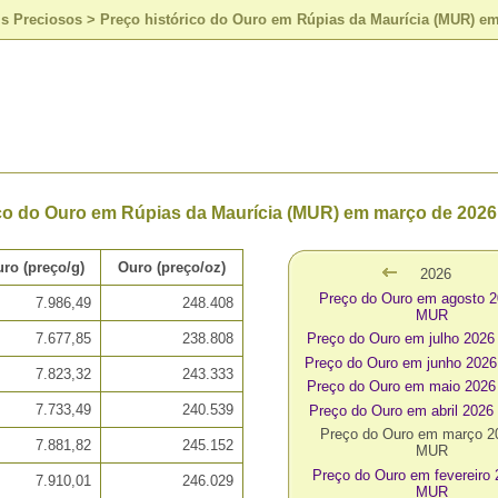
is Preciosos
>
Preço histórico do Ouro em Rúpias da Maurícia (MUR) e
ico do Ouro em Rúpias da Maurícia (MUR) em março de 2026
ro (preço/g)
Ouro (preço/oz)
2026
Preço do Ouro em agosto 
7.986,49
248.408
MUR
7.677,85
238.808
Preço do Ouro em julho 202
Preço do Ouro em junho 20
7.823,32
243.333
Preço do Ouro em maio 202
7.733,49
240.539
Preço do Ouro em abril 202
Preço do Ouro em março 
7.881,82
245.152
MUR
Preço do Ouro em fevereiro
7.910,01
246.029
MUR