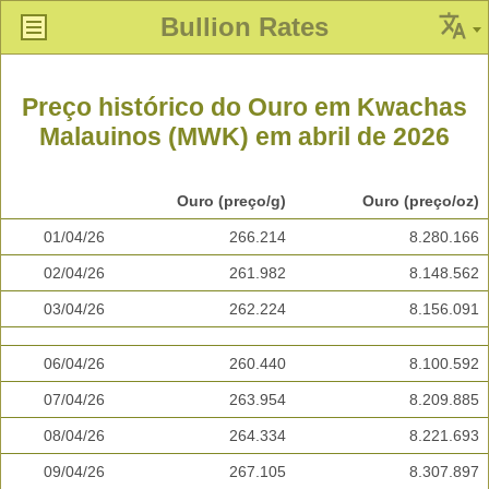
Bullion Rates
Preço histórico do Ouro em Kwachas
Malauinos (MWK) em abril de 2026
Ouro (preço/g)
Ouro (preço/oz)
01/04/26
266.214
8.280.166
02/04/26
261.982
8.148.562
03/04/26
262.224
8.156.091
06/04/26
260.440
8.100.592
07/04/26
263.954
8.209.885
08/04/26
264.334
8.221.693
09/04/26
267.105
8.307.897