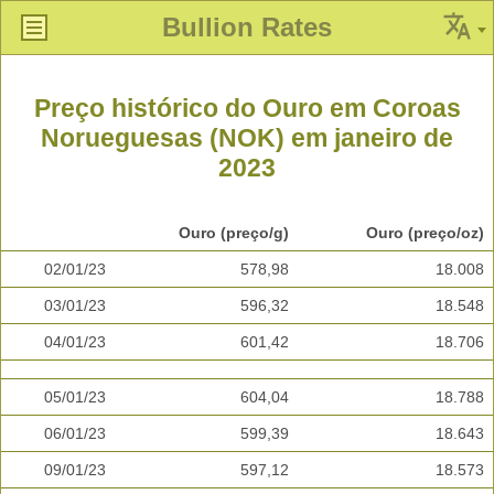
Bullion Rates
Preço histórico do Ouro em Coroas
Norueguesas (NOK) em janeiro de
2023
Ouro (preço/g)
Ouro (preço/oz)
02/01/23
578,98
18.008
03/01/23
596,32
18.548
04/01/23
601,42
18.706
05/01/23
604,04
18.788
06/01/23
599,39
18.643
09/01/23
597,12
18.573