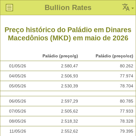
Bullion Rates
Preço histórico do Paládio em Dinares
Macedônios (MKD) em maio de 2026
Paládio (preço/g)
Paládio (preço/oz)
01/05/26
2.580,47
80.262
04/05/26
2.506,93
77.974
05/05/26
2.530,39
78.704
06/05/26
2.597,29
80.785
07/05/26
2.505,62
77.933
08/05/26
2.518,32
78.328
11/05/26
2.552,62
79.395