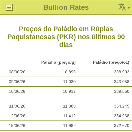
Bullion Rates
Preços do Paládio em Rúpias
Paquistanesas (PKR) nos últimos 90
dias
Paládio (preço/g)
Paládio (preço/oz)
08/06/26
10.896
338.903
09/06/26
11.030
343.058
10/06/26
10.917
339.550
11/06/26
11.389
354.245
12/06/26
11.412
354.968
15/06/26
11.982
372.670