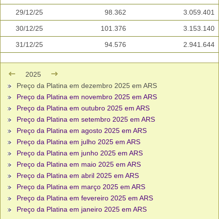
29/12/25
98.362
3.059.401
30/12/25
101.376
3.153.140
31/12/25
94.576
2.941.644
2025
Preço da Platina em dezembro 2025 em ARS
Preço da Platina em novembro 2025 em ARS
Preço da Platina em outubro 2025 em ARS
Preço da Platina em setembro 2025 em ARS
Preço da Platina em agosto 2025 em ARS
Preço da Platina em julho 2025 em ARS
Preço da Platina em junho 2025 em ARS
Preço da Platina em maio 2025 em ARS
Preço da Platina em abril 2025 em ARS
Preço da Platina em março 2025 em ARS
Preço da Platina em fevereiro 2025 em ARS
Preço da Platina em janeiro 2025 em ARS