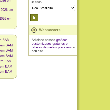
 2026 em
Usando
o 2026 em
Ir
 2026 em
Webmasters
Adicione nossos
gráficos
 em BAM
customizados gratuitos
e
na em BAM
tabelas de metais preciosos
ao
na em BAM
seu site.
na em BAM
o em BAM
os em BAM
os em BAM