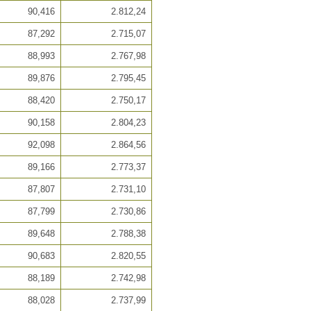
90,416
2.812,24
87,292
2.715,07
88,993
2.767,98
89,876
2.795,45
88,420
2.750,17
90,158
2.804,23
92,098
2.864,56
89,166
2.773,37
87,807
2.731,10
87,799
2.730,86
89,648
2.788,38
90,683
2.820,55
88,189
2.742,98
88,028
2.737,99