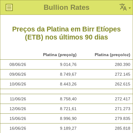
Bullion Rates
Preços da Platina em Birr Etíopes
(ETB) nos últimos 90 dias
Platina (preço/g)
Platina (preço/oz)
08/06/26
9.014,76
280.390
09/06/26
8.749,67
272.145
10/06/26
8.443,26
262.615
11/06/26
8.758,40
272.417
12/06/26
8.721,61
271.273
15/06/26
8.996,90
279.835
16/06/26
9.189,27
285.818