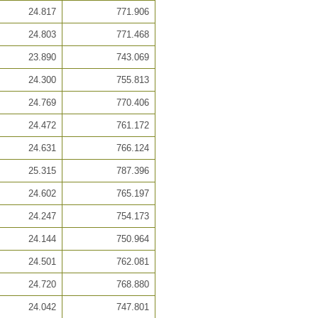
24.817
771.906
24.803
771.468
23.890
743.069
24.300
755.813
24.769
770.406
24.472
761.172
24.631
766.124
25.315
787.396
24.602
765.197
24.247
754.173
24.144
750.964
24.501
762.081
24.720
768.880
24.042
747.801