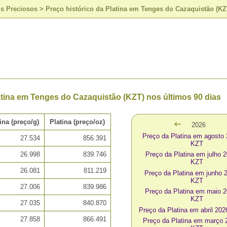
is Preciosos
>
Preço histórico da Platina em Tenges do Cazaquistão (KZ
tina em Tenges do Cazaquistão (KZT) nos últimos 90 dias
ina (preço/g)
Platina (preço/oz)
2026
Preço da Platina em agosto
27.534
856.391
KZT
26.998
839.746
Preço da Platina em julho 
KZT
26.081
811.219
Preço da Platina em junho 
KZT
27.006
839.986
Preço da Platina em maio 
KZT
27.035
840.870
Preço da Platina em abril 20
27.858
866.491
Preço da Platina em março