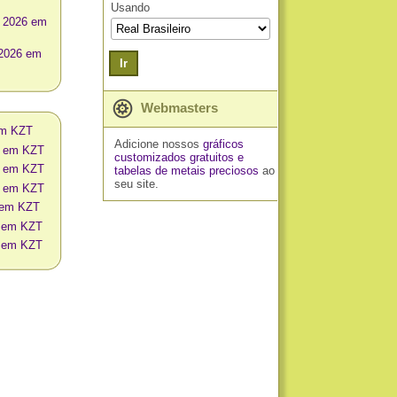
Usando
o 2026 em
 2026 em
Ir
Webmasters
em KZT
Adicione nossos
gráficos
na em KZT
customizados gratuitos
e
na em KZT
tabelas de metais preciosos
ao
seu site.
na em KZT
o em KZT
s em KZT
s em KZT