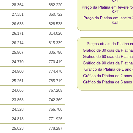
KZT
28.364
882.220
Preço da Platina em fevereir
KZT
27.351
850.722
Preço da Platina em janeiro
KZT
26.638
828.538
26.171
814.020
26.214
815.339
Preços atuais da Platina 
Gráfico de 30 dias da Plati
25.907
805.790
Gráfico de 60 dias da Plati
24.770
770.419
Gráfico de 90 dias da Plati
Gráfico da Platina de 1 an
24.900
774.470
Gráfico da Platina de 2 ano
25.261
785.719
Gráfico da Platina de 5 ano
24.666
767.209
23.868
742.369
24.328
756.700
24.818
771.926
25.023
778.297