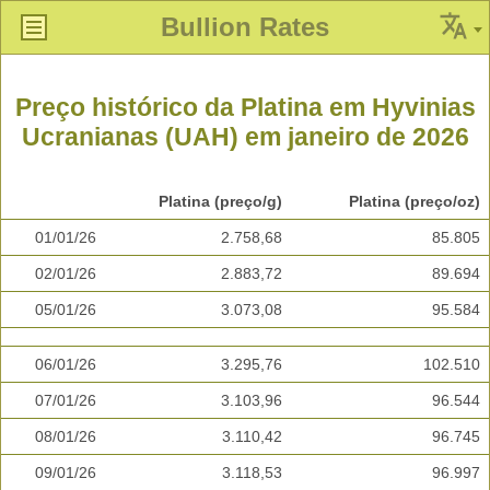
Bullion Rates
Preço histórico da Platina em Hyvinias
Ucranianas (UAH) em janeiro de 2026
Platina (preço/g)
Platina (preço/oz)
01/01/26
2.758,68
85.805
02/01/26
2.883,72
89.694
05/01/26
3.073,08
95.584
06/01/26
3.295,76
102.510
07/01/26
3.103,96
96.544
08/01/26
3.110,42
96.745
09/01/26
3.118,53
96.997