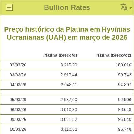
Bullion Rates
Preço histórico da Platina em Hyvinias
Ucranianas (UAH) em março de 2026
Platina (preço/g)
Platina (preço/oz)
02/03/26
3.215,59
100.016
03/03/26
2.917,44
90.742
04/03/26
3.048,11
94.807
05/03/26
2.987,00
92.906
06/03/26
3.010,90
93.649
09/03/26
3.081,32
95.840
10/03/26
3.110,52
96.748