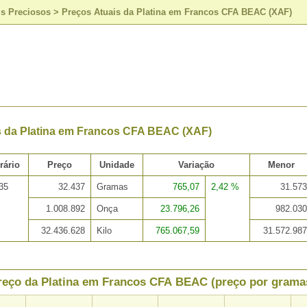
is Preciosos
>
Preços Atuais da Platina em Francos CFA BEAC (XAF)
s da Platina em Francos CFA BEAC (XAF)
rário
Preço
Unidade
Variação
Menor
35
32.437
Gramas
765,07
2,42 %
31.573
1.008.892
Onça
23.796,26
982.030
32.436.628
Kilo
765.067,59
31.572.987
reço da Platina em Francos CFA BEAC (preço por grama