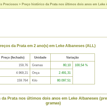
is Preciosos
>
Preço histórico da Prata nos últimos dois anos em Leke 
Preços da Prata em 2 ano(s) em Leke Albaneses (ALL)
Preço (fechado)
Unidade
Variação
159,76
Gramas
80,10
100,54 %
4.969,21
Onça
2.491,31
159.764
Kilo
80.097,51
 da Prata nos últimos dois anos em Leke Albaneses (pr
gramas)