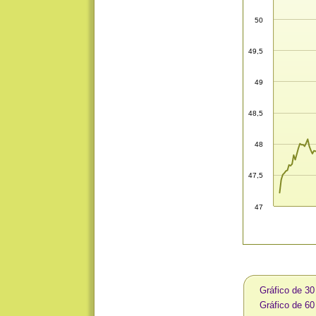
50
49,5
49
48,5
48
47,5
47
Gráfico de 3
Gráfico de 6