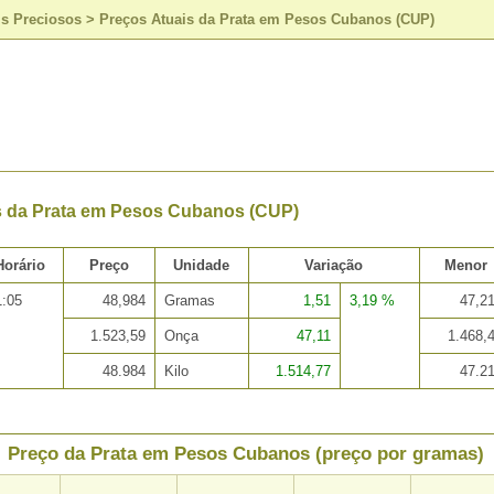
is Preciosos
>
Preços Atuais da Prata em Pesos Cubanos (CUP)
s da Prata em Pesos Cubanos (CUP)
Horário
Preço
Unidade
Variação
Menor
1:05
48,984
Gramas
1,51
3,19 %
47,2
1.523,59
Onça
47,11
1.468,
48.984
Kilo
1.514,77
47.2
Preço da Prata em Pesos Cubanos (preço por gramas)