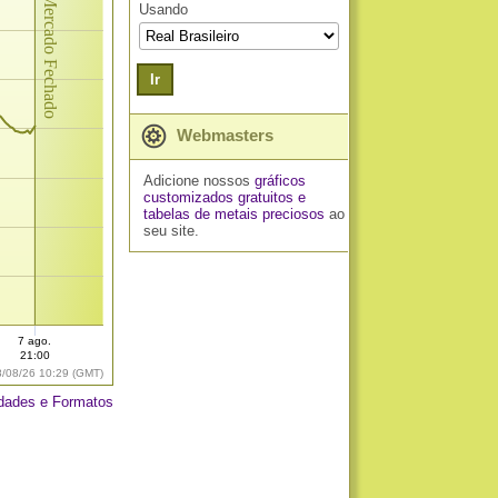
Mercado Fechado
Usando
Ir
Webmasters
Adicione nossos
gráficos
customizados gratuitos
e
tabelas de metais preciosos
ao
seu site.
7 ago.
21:00
8/08/26 10:29 (GMT)
dades e Formatos