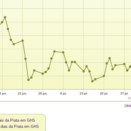
5 jun.
22 jun.
29 jun.
6 jul.
13 jul.
20 jul.
27 jul.
0
Uni
ais da Prata em GHS
0 dias da Prata em GHS