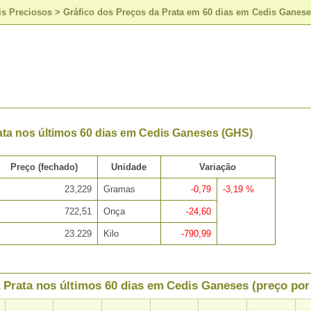
is Preciosos
>
Gráfico dos Preços da Prata em 60 dias em Cedis Ganes
ata nos últimos 60 dias em Cedis Ganeses (GHS)
Preço (fechado)
Unidade
Variação
23,229
Gramas
-0,79
-3,19 %
722,51
Onça
-24,60
23.229
Kilo
-790,99
 Prata nos últimos 60 dias em Cedis Ganeses (preço po