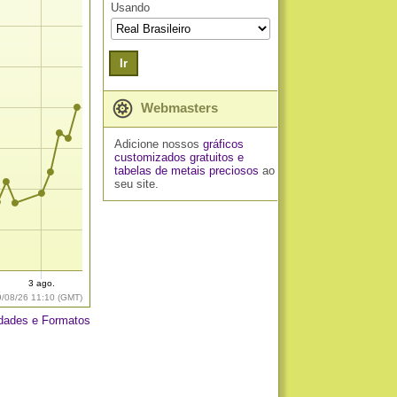
Usando
Ir
Webmasters
Adicione nossos
gráficos
customizados gratuitos
e
tabelas de metais preciosos
ao
seu site.
3 ago.
9/08/26 11:10 (GMT)
dades e Formatos