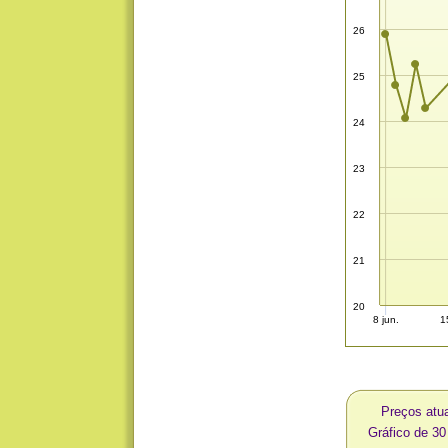
26
25
24
23
22
21
20
8 jun.
1
Preços atu
Gráfico de 3