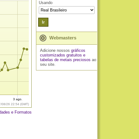
Usando
Ir
Webmasters
Adicione nossos
gráficos
customizados gratuitos
e
tabelas de metais preciosos
ao
seu site.
.
3 ago.
7/08/26 22:54 (GMT)
dades e Formatos