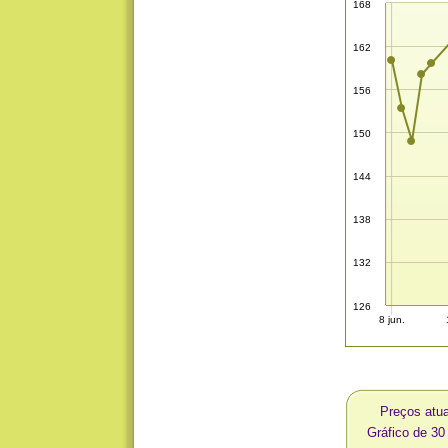
168
162
156
150
144
138
132
126
8 jun.
Preços atu
Gráfico de 3