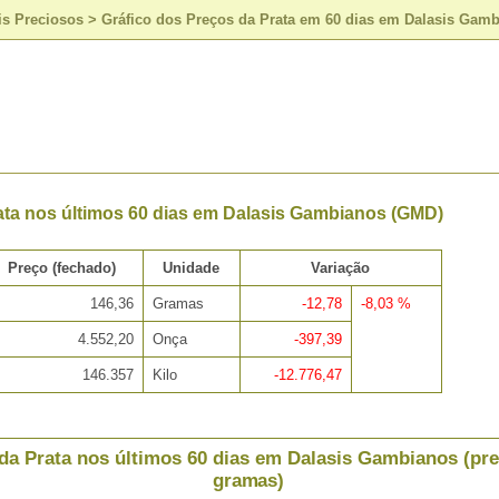
is Preciosos
>
Gráfico dos Preços da Prata em 60 dias em Dalasis Gam
ata nos últimos 60 dias em Dalasis Gambianos (GMD)
Preço (fechado)
Unidade
Variação
146,36
Gramas
-12,78
-8,03 %
4.552,20
Onça
-397,39
146.357
Kilo
-12.776,47
da Prata nos últimos 60 dias em Dalasis Gambianos (pr
gramas)