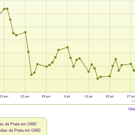
15 jun.
22 jun.
29 jun.
6 jul.
13 jul.
20 jul.
27 jul
0
Uni
ais da Prata em GMD
0 dias da Prata em GMD