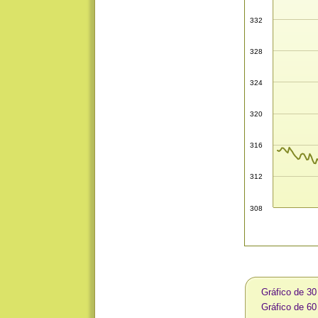
332
328
324
320
316
312
308
Gráfico de 3
Gráfico de 6