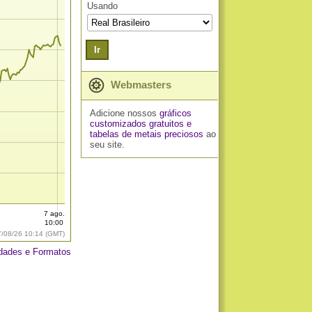
Usando
Ir
Webmasters
Adicione nossos
gráficos
customizados gratuitos
e
tabelas de metais preciosos
ao
seu site.
7 ago.
10:00
7/08/26 10:14 (GMT)
dades e Formatos