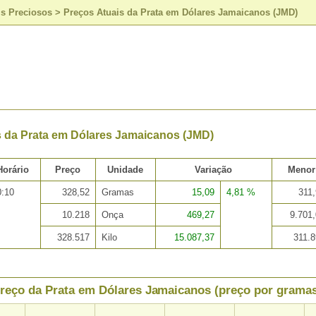
is Preciosos
>
Preços Atuais da Prata em Dólares Jamaicanos (JMD)
s da Prata em Dólares Jamaicanos (JMD)
Horário
Preço
Unidade
Variação
Menor
0:10
328,52
Gramas
15,09
4,81 %
311
10.218
Onça
469,27
9.701
328.517
Kilo
15.087,37
311.
reço da Prata em Dólares Jamaicanos (preço por grama