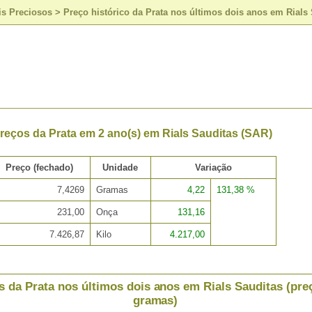
is Preciosos
>
Preço histórico da Prata nos últimos dois anos em Rials
reços da Prata em 2 ano(s) em Rials Sauditas (SAR)
Preço (fechado)
Unidade
Variação
7,4269
Gramas
4,22
131,38 %
231,00
Onça
131,16
7.426,87
Kilo
4.217,00
s da Prata nos últimos dois anos em Rials Sauditas (pre
gramas)