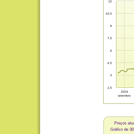
12
10,5
9
7,5
6
4,5
3
1,5
2024
setembro
Preços atu
Gráfico de 3