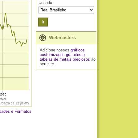
Usando
Ir
Webmasters
Adicione nossos
gráficos
customizados gratuitos
e
tabelas de metais preciosos
ao
seu site.
2026
maio
7/08/26 08:12 (GMT)
dades e Formatos