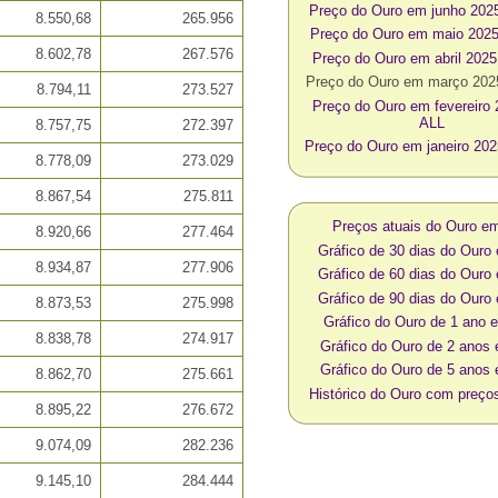
Preço do Ouro em junho 202
8.550,68
265.956
Preço do Ouro em maio 202
8.602,78
267.576
Preço do Ouro em abril 202
Preço do Ouro em março 20
8.794,11
273.527
Preço do Ouro em fevereiro
ALL
8.757,75
272.397
Preço do Ouro em janeiro 20
8.778,09
273.029
8.867,54
275.811
Preços atuais do Ouro e
8.920,66
277.464
Gráfico de 30 dias do Ouro
8.934,87
277.906
Gráfico de 60 dias do Ouro
Gráfico de 90 dias do Ouro
8.873,53
275.998
Gráfico do Ouro de 1 ano 
8.838,78
274.917
Gráfico do Ouro de 2 anos
Gráfico do Ouro de 5 anos
8.862,70
275.661
Histórico do Ouro com preç
8.895,22
276.672
9.074,09
282.236
9.145,10
284.444