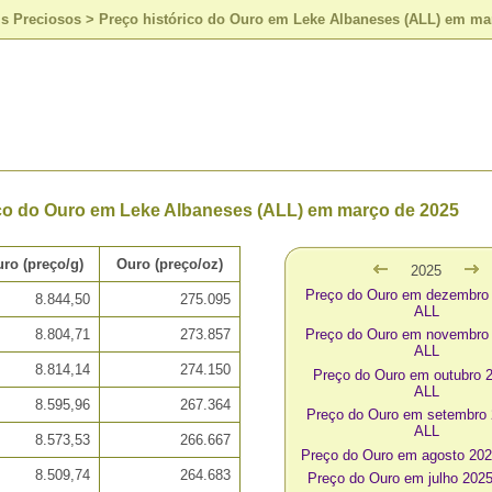
is Preciosos
>
Preço histórico do Ouro em Leke Albaneses (ALL) em ma
ico do Ouro em Leke Albaneses (ALL) em março de 2025
ro (preço/g)
Ouro (preço/oz)
2025
Preço do Ouro em dezembro
8.844,50
275.095
ALL
8.804,71
273.857
Preço do Ouro em novembro
ALL
8.814,14
274.150
Preço do Ouro em outubro 
ALL
8.595,96
267.364
Preço do Ouro em setembro
ALL
8.573,53
266.667
Preço do Ouro em agosto 20
8.509,74
264.683
Preço do Ouro em julho 202