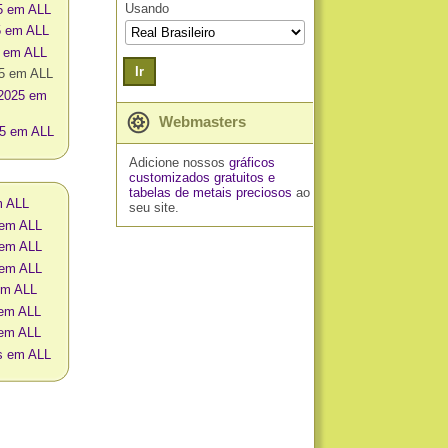
Usando
5 em ALL
5 em ALL
5 em ALL
Ir
25 em ALL
 2025 em
Webmasters
25 em ALL
Adicione nossos
gráficos
customizados gratuitos
e
tabelas de metais preciosos
ao
m ALL
seu site.
 em ALL
 em ALL
 em ALL
em ALL
 em ALL
 em ALL
os em ALL