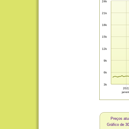
24k
21k
18k
15k
12k
9k
6k
3k
202
janei
Preços at
Gráfico de 3