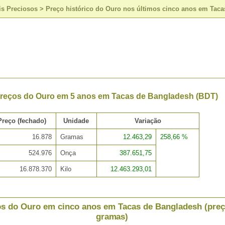
is Preciosos
>
Preço histórico do Ouro nos últimos cinco anos em Tac
Preços do Ouro em 5 anos em Tacas de Bangladesh (BDT)
Preço (fechado)
Unidade
Variação
16.878
Gramas
12.463,29
258,66 %
524.976
Onça
387.651,75
16.878.370
Kilo
12.463.293,01
s do Ouro em cinco anos em Tacas de Bangladesh (preç
gramas)