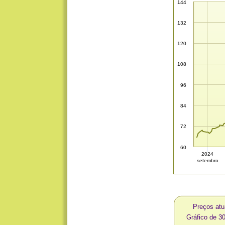
144
132
120
108
96
84
72
60
2024
setembro
Preços at
Gráfico de 3