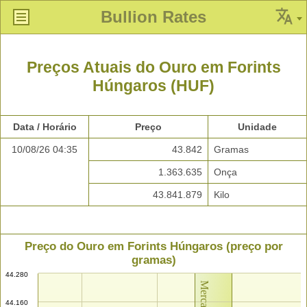
Bullion Rates
Preços Atuais do Ouro em Forints
Húngaros (HUF)
Data / Horário
Preço
Unidade
10/08/26 04:35
43.842
Gramas
1.363.635
Onça
43.841.879
Kilo
Preço do Ouro em Forints Húngaros (preço por
gramas)
44.280
44.160