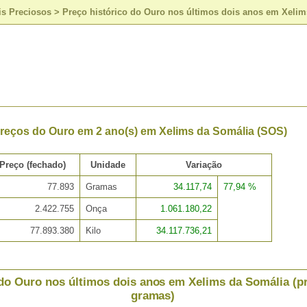
is Preciosos
>
Preço histórico do Ouro nos últimos dois anos em Xeli
Preços do Ouro em 2 ano(s) em Xelims da Somália (SOS)
Preço (fechado)
Unidade
Variação
77.893
Gramas
34.117,74
77,94 %
2.422.755
Onça
1.061.180,22
77.893.380
Kilo
34.117.736,21
do Ouro nos últimos dois anos em Xelims da Somália (p
gramas)