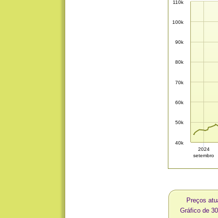
110k
100k
90k
80k
70k
60k
50k
40k
2024
setembro
Preços at
Gráfico de 3