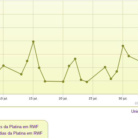
10 jul.
15 jul.
20 jul.
25 jul.
30 jul.
0
Uni
is da Platina em RWF
 dias da Platina em RWF