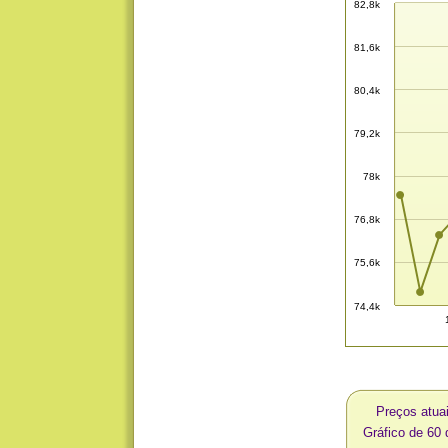
82,8k
81,6k
80,4k
79,2k
78k
76,8k
75,6k
74,4k
Preços atua
Gráfico de 60