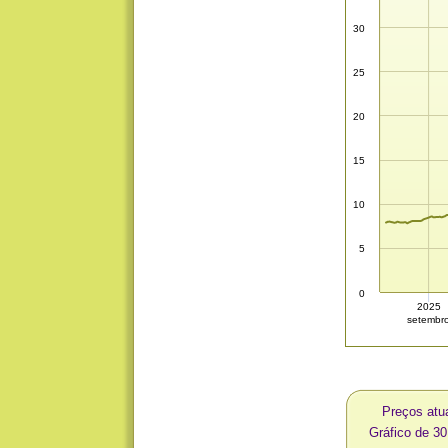
30
25
20
15
10
5
0
2025
setembr
Preços atu
Gráfico de 3