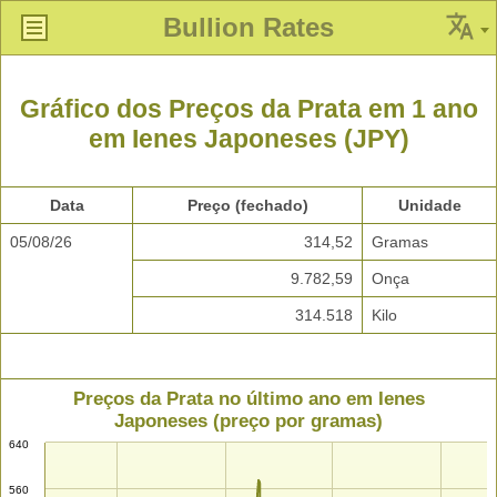
Bullion Rates
Gráfico dos Preços da Prata em 1 ano
em Ienes Japoneses (JPY)
Data
Preço (fechado)
Unidade
05/08/26
314,52
Gramas
9.782,59
Onça
314.518
Kilo
Preços da Prata no último ano em Ienes
Japoneses (preço por gramas)
640
560