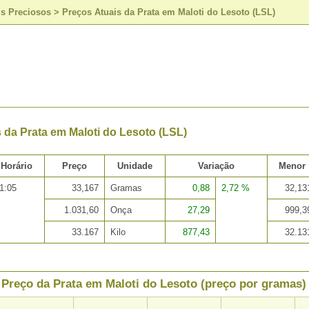
is Preciosos
>
Preços Atuais da Prata em Maloti do Lesoto (LSL)
 da Prata em Maloti do Lesoto (LSL)
Horário
Preço
Unidade
Variação
Menor
1:05
33,167
Gramas
0,88
2,72 %
32,13
1.031,60
Onça
27,29
999,3
33.167
Kilo
877,43
32.13
Preço da Prata em Maloti do Lesoto (preço por gramas)