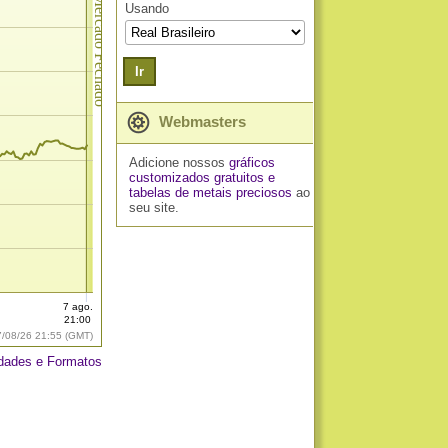
Mercado Fechado
Usando
Ir
Webmasters
Adicione nossos
gráficos
customizados gratuitos
e
tabelas de metais preciosos
ao
seu site.
7 ago.
21:00
7/08/26 21:55 (GMT)
dades e Formatos