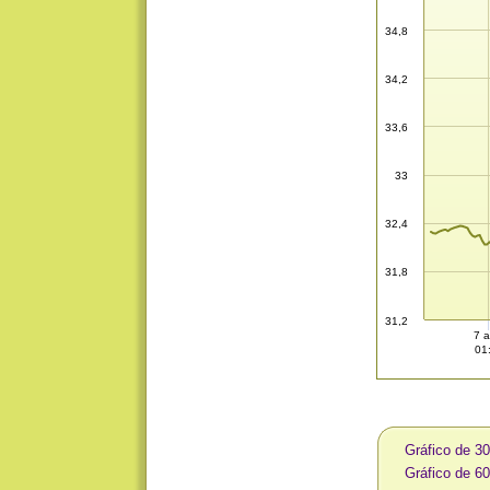
34,8
34,2
33,6
33
32,4
31,8
31,2
7 a
01
Gráfico de 3
Gráfico de 6