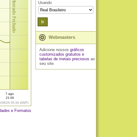
Mercado Fechado
Usando
Ir
Webmasters
Adicione nossos
gráficos
customizados gratuitos
e
tabelas de metais preciosos
ao
seu site.
7 ago.
21:00
8/08/26 05:34 (GMT)
dades e Formatos