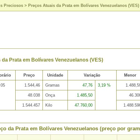
is Preciosos
>
Preços Atuais da Prata em Bolívares Venezuelanos (VES)
s da Prata em Bolívares Venezuelanos (VES)
orário
Preço
Unidade
Variação
Menor
:05
1.544,46
Gramas
47,76
3,19 %
1.488,5
48.038
Onça
1.485,50
46.30
1.544.457
Kilo
47.760,00
1.488.59
ço da Prata em Bolívares Venezuelanos (preço por gram