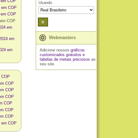
4 em COP
Usando
24 em COP
4 em COP
4 em COP
Ir
2024 em
Webmasters
 2024 em
2024 em
Adicione nossos
gráficos
customizados gratuitos
e
tabelas de metais preciosos
ao
seu site.
m COP
o em COP
o em COP
o em COP
 em COP
 em COP
 em COP
os em COP