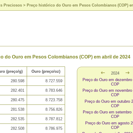
is Preciosos
>
Preço histórico do Ouro em Pesos Colombianos (COP) em
ico do Ouro em Pesos Colombianos (COP) em abril de 2024
ro (preço/g)
Ouro (preço/oz)
2024
Preço do Ouro em dezembro
280.598
8.727.559
COP
282.401
8.783.646
Preço do Ouro em novembro
COP
280.475
8.723.758
Preço do Ouro em outubro 
COP
281.538
8.756.826
Preço do Ouro em setembro
COP
282.535
8.787.812
Preço do Ouro em agosto 
COP
282.508
8.786.975