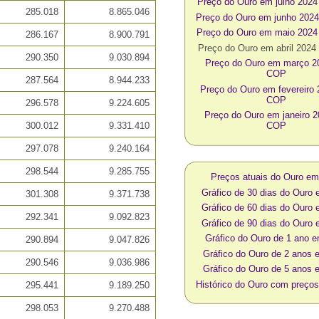
Preço do Ouro em julho 202
285.018
8.865.046
Preço do Ouro em junho 20
Preço do Ouro em maio 202
286.167
8.900.791
Preço do Ouro em abril 202
290.350
9.030.894
Preço do Ouro em março 
COP
287.564
8.944.233
Preço do Ouro em fevereiro
COP
296.578
9.224.605
Preço do Ouro em janeiro 
300.012
9.331.410
COP
297.078
9.240.164
298.544
9.285.755
Preços atuais do Ouro e
Gráfico de 30 dias do Our
301.308
9.371.738
Gráfico de 60 dias do Our
292.341
9.092.823
Gráfico de 90 dias do Our
Gráfico do Ouro de 1 ano
290.894
9.047.826
Gráfico do Ouro de 2 anos
290.546
9.036.986
Gráfico do Ouro de 5 anos
Histórico do Ouro com preç
295.441
9.189.250
298.053
9.270.488