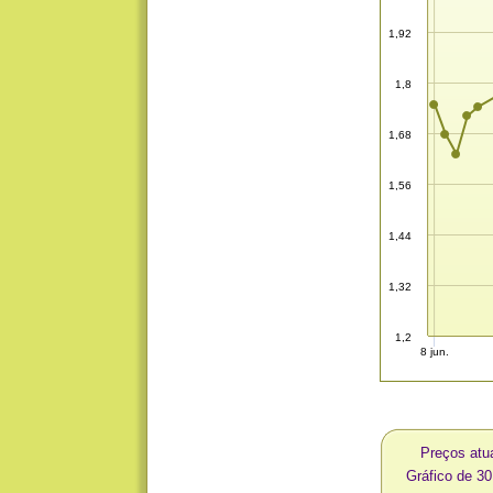
1,92
1,8
1,68
1,56
1,44
1,32
1,2
8 jun.
Preços atu
Gráfico de 3