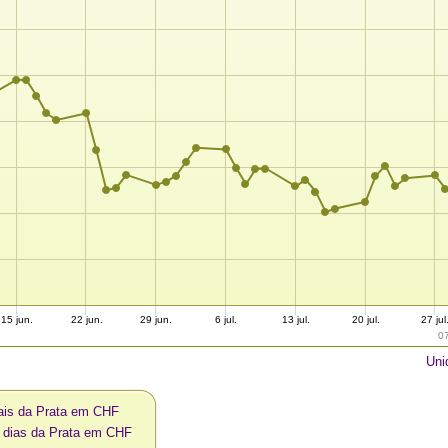
15 jun.
22 jun.
29 jun.
6 jul.
13 jul.
20 jul.
27 jul
0
Uni
ais da Prata em CHF
0 dias da Prata em CHF