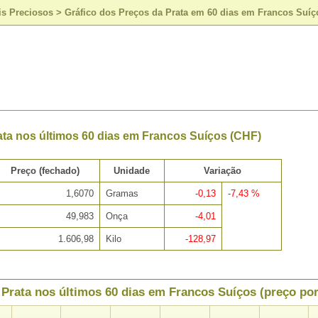
is Preciosos
>
Gráfico dos Preços da Prata em 60 dias em Francos Suíç
ata nos últimos 60 dias em Francos Suíços (CHF)
Preço (fechado)
Unidade
Variação
1,6070
Gramas
-0,13
-7,43 %
49,983
Onça
-4,01
1.606,98
Kilo
-128,97
 Prata nos últimos 60 dias em Francos Suíços (preço po