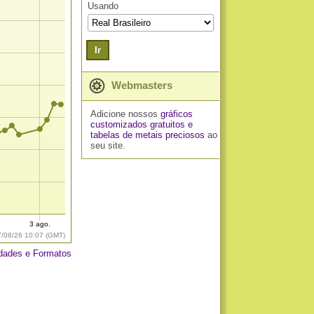
Usando
Ir
Webmasters
Adicione nossos
gráficos
customizados gratuitos
e
tabelas de metais preciosos
ao
seu site.
.
3 ago.
7/08/26 10:07 (GMT)
dades e Formatos