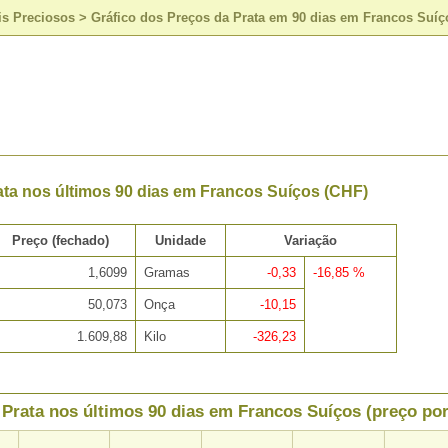
is Preciosos
>
Gráfico dos Preços da Prata em 90 dias em Francos Suíç
ata nos últimos 90 dias em Francos Suíços (CHF)
Preço (fechado)
Unidade
Variação
1,6099
Gramas
-0,33
-16,85 %
50,073
Onça
-10,15
1.609,88
Kilo
-326,23
 Prata nos últimos 90 dias em Francos Suíços (preço po