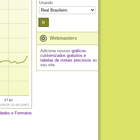
Usando
Ir
Webmasters
Adicione nossos
gráficos
customizados gratuitos
e
tabelas de metais preciosos
ao
seu site.
27 jul.
6/08/26 10:39 (GMT)
dades e Formatos