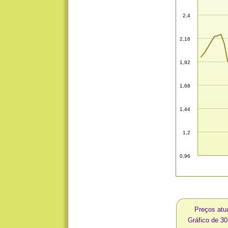
2,4
2,16
1,92
1,68
1,44
1,2
0,96
Preços atu
Gráfico de 3