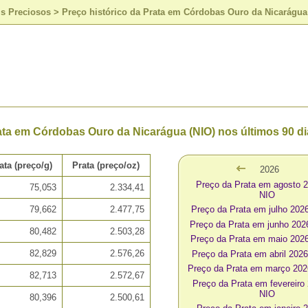
is Preciosos
>
Preço histórico da Prata em Córdobas Ouro da Nicarágua 
ta em Córdobas Ouro da Nicarágua (NIO) nos últimos 90 di
ata (preço/g)
Prata (preço/oz)
2026
Preço da Prata em agosto 
75,053
2.334,41
NIO
79,662
2.477,75
Preço da Prata em julho 20
Preço da Prata em junho 20
80,482
2.503,28
Preço da Prata em maio 202
82,829
2.576,26
Preço da Prata em abril 202
Preço da Prata em março 20
82,713
2.572,67
Preço da Prata em fevereiro
NIO
80,396
2.500,61