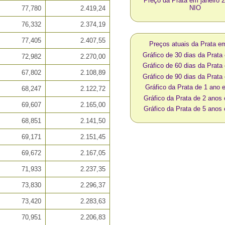
Preço da Prata em janeiro 
NIO
77,780
2.419,24
76,332
2.374,19
77,405
2.407,55
Preços atuais da Prata 
Gráfico de 30 dias da Prat
72,982
2.270,00
Gráfico de 60 dias da Prat
67,802
2.108,89
Gráfico de 90 dias da Prat
Gráfico da Prata de 1 ano
68,247
2.122,72
Gráfico da Prata de 2 anos
69,607
2.165,00
Gráfico da Prata de 5 anos
68,851
2.141,50
69,171
2.151,45
69,672
2.167,05
71,933
2.237,35
73,830
2.296,37
73,420
2.283,63
70,951
2.206,83