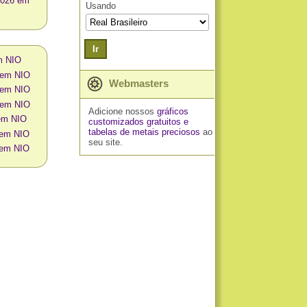
2026 em
Usando
Ir
em NIO
a em NIO
Webmasters
a em NIO
a em NIO
Adicione nossos
gráficos
 em NIO
customizados gratuitos
e
tabelas de metais preciosos
ao
 em NIO
seu site.
 em NIO