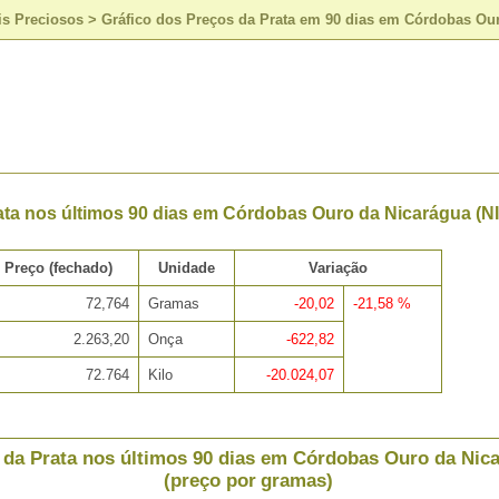
is Preciosos
>
Gráfico dos Preços da Prata em 90 dias em Córdobas Our
ata nos últimos 90 dias em Córdobas Ouro da Nicarágua (N
Preço (fechado)
Unidade
Variação
72,764
Gramas
-20,02
-21,58 %
2.263,20
Onça
-622,82
72.764
Kilo
-20.024,07
 da Prata nos últimos 90 dias em Córdobas Ouro da Nic
(preço por gramas)