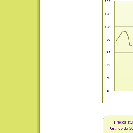
132
120
108
96
84
72
60
48
1
Preços atu
Gráfico de 3