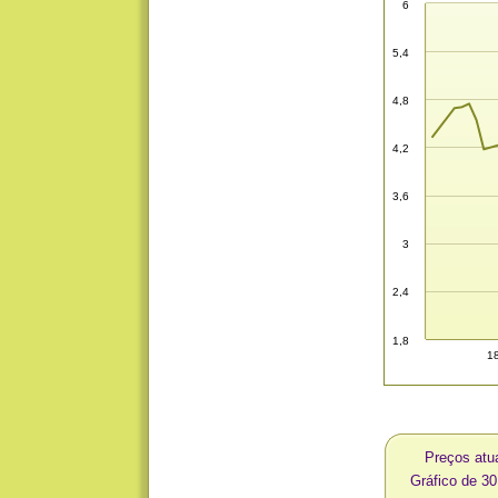
6
5,4
4,8
4,2
3,6
3
2,4
1,8
18
Preços atu
Gráfico de 3