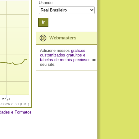
Usando
Ir
Webmasters
Adicione nossos
gráficos
customizados gratuitos
e
tabelas de metais preciosos
ao
seu site.
27 jul.
6/08/26 23:21 (GMT)
dades e Formatos