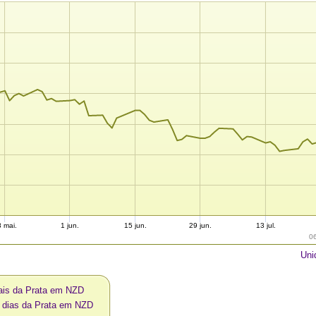
 mai.
1 jun.
15 jun.
29 jun.
13 jul.
0
Uni
ais da Prata em NZD
0 dias da Prata em NZD