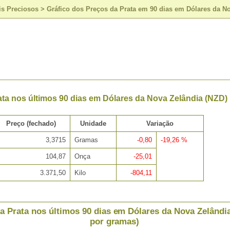
is Preciosos
>
Gráfico dos Preços da Prata em 90 dias em Dólares da N
ta nos últimos 90 dias em Dólares da Nova Zelândia (NZD)
Preço (fechado)
Unidade
Variação
3,3715
Gramas
-0,80
-19,26 %
104,87
Onça
-25,01
3.371,50
Kilo
-804,11
a Prata nos últimos 90 dias em Dólares da Nova Zelândi
por gramas)