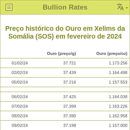
Bullion Rates
Preço histórico do Ouro em Xelims da
Somália (SOS) em fevereiro de 2024
Ouro (preço/g)
Ouro (preço/oz)
01/02/24
37.721
1.173.256
02/02/24
37.439
1.164.498
05/02/24
37.216
1.157.553
06/02/24
37.425
1.164.038
07/02/24
37.399
1.163.226
08/02/24
37.390
1.162.958
09/02/24
37.198
1.157.000