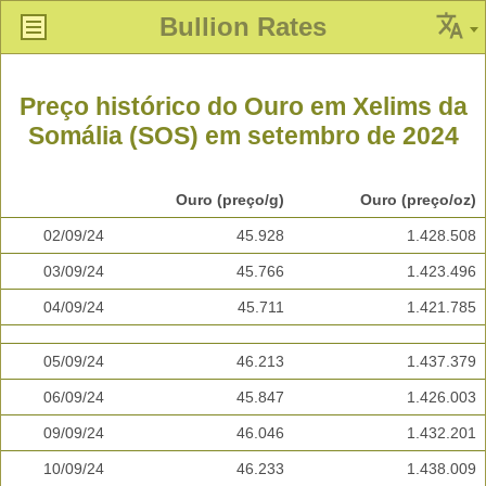
Bullion Rates
Preço histórico do Ouro em Xelims da
Somália (SOS) em setembro de 2024
Ouro (preço/g)
Ouro (preço/oz)
02/09/24
45.928
1.428.508
03/09/24
45.766
1.423.496
04/09/24
45.711
1.421.785
05/09/24
46.213
1.437.379
06/09/24
45.847
1.426.003
09/09/24
46.046
1.432.201
10/09/24
46.233
1.438.009