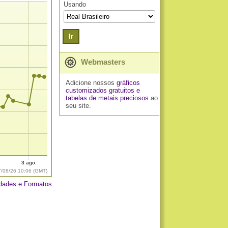
Usando
Ir
Webmasters
Adicione nossos
gráficos
customizados gratuitos
e
tabelas de metais preciosos
ao
seu site.
.
3 ago.
7/08/26 10:06 (GMT)
dades e Formatos