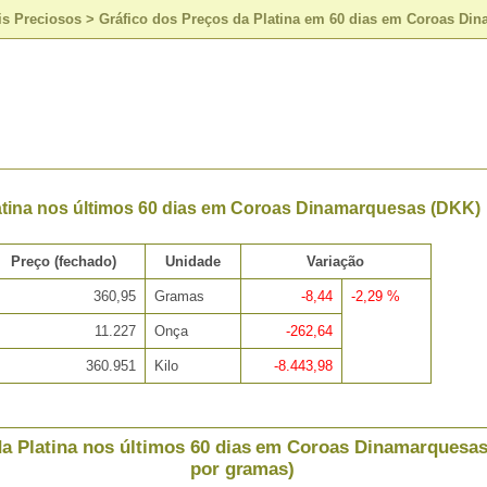
is Preciosos
>
Gráfico dos Preços da Platina em 60 dias em Coroas Di
atina nos últimos 60 dias em Coroas Dinamarquesas (DKK)
Preço (fechado)
Unidade
Variação
360,95
Gramas
-8,44
-2,29 %
11.227
Onça
-262,64
360.951
Kilo
-8.443,98
a Platina nos últimos 60 dias em Coroas Dinamarquesas
por gramas)