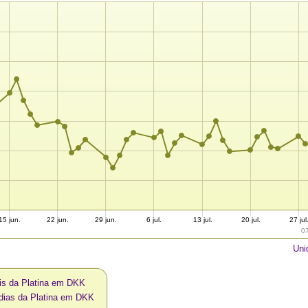
15 jun.
22 jun.
29 jun.
6 jul.
13 jul.
20 jul.
27 jul
0
Uni
is da Platina em DKK
 dias da Platina em DKK