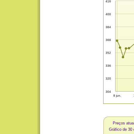
416
400
384
368
352
336
320
304
8 jun.
Preços atua
Gráfico de 30